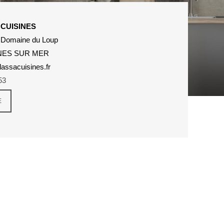
CUISINES
 Domaine du Loup
NES SUR MER
assacuisines.fr
53
E